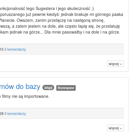
kcjonalność tego Sugestera i jego skuteczność ;)
oruszanego już pewnie kiedyś: jednak brakuje mi górnego paska
Planecie. Owszem, zanim przełączę na następną stronę,
szą, a zatem jestem na dole, ale często łapię się, że przelatuję
am jednak na górze... Dla mnie pasowałby i na dole i na górze.
15
2 komentarzy
więcej »
lmów do bazy
błąd
Rozwiązane
e filmy nie są importowane.
28
0 komentarzy
więcej »