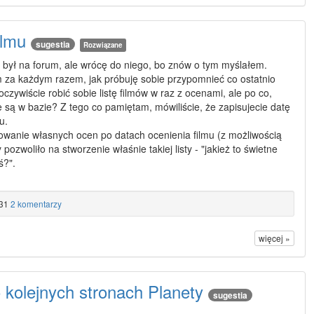
ilmu
sugestia
Rozwiązane
 był na forum, ale wrócę do niego, bo znów o tym myślałem.
 za każdym razem, jak próbuję sobie przypomnieć co ostatnio
zywiście robić sobie listę filmów w raz z ocenami, ale po co,
e są w bazie? Z tego co pamiętam, mówiliście, że zapisujecie datę
u.
towanie własnych ocen po datach ocenienia filmu (z możliwością
by pozwoliło na stworzenie właśnie takiej listy - "jakież to świetne
ś?".
31
2 komentarzy
więcej »
 kolejnych stronach Planety
sugestia