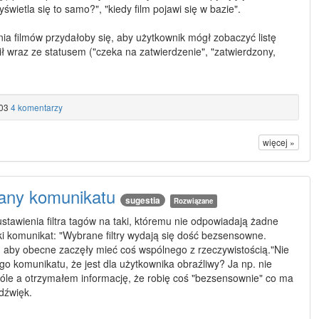
świetla się to samo?", "kiedy film pojawi się w bazie".
 filmów przydałoby się, aby użytkownik mógł zobaczyć listę
ił wraz ze statusem ("czeka na zatwierdzenie", "zatwierdzony,
03
4 komentarzy
więcej »
any komunikatu
sugestia
Rozwiązane
awienia filtra tagów na taki, któremu nie odpowiadają żadne
aki komunikat: "Wybrane filtry wydają się dość bezsensowne.
, aby obecne zaczęły mieć coś wspólnego z rzeczywistością."Nie
go komunikatu, że jest dla użytkownika obraźliwy? Ja np. nie
óle a otrzymałem informację, że robię coś "bezsensownie" co ma
dźwięk.