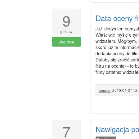
9
Data oceny f
Już kiedyś ten pomysł
głosów
Właściwie myślę o tym
widziałem. Mógłbym, oc
Zagłosuj
skoro już te informacj
dodania oceny do film
Dałoby się zrobić sor
filtru na ocenie) - to 
filmy ostatnio widziałe
anonim
2010-04-27 12:
7
Nawigacja po