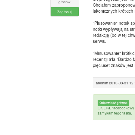
głosów
Chciałem zaproponowa
lakonicznych krótkich
Zagłosuj
"Plusowanie" notek sp
notki wypływają na str
redakcję (bo w tej ch
serwis.
"Minusowanie" krótkic
recenzji a'la "Bardzo f
pięciuset znaków jest
anonim
2010-03-31 12:
Odpowiedź główna
OK LIKE facebookowy je
zamykam tego taska.