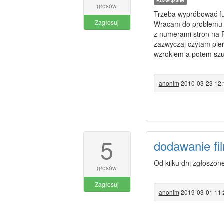
Rozwiązane
głosów
Trzeba wypróbować fun
Zagłosuj
Wracam do problemu p
z numerami stron na 
zazwyczaj czytam pierw
wzrokiem a potem szuk
anonim
2010-03-23 12:
5
dodawanie fi
Od kilku dni zgłoszon
głosów
Zagłosuj
anonim
2019-03-01 11: