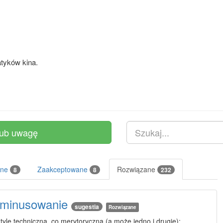
atyków kina.
lub uwagę
ane
Zaakceptowane
Rozwiązane
8
8
232
 minusowanie
sugestia
Rozwiązane
 tyle techniczna, co merytoryczna (a może jedno i drugie):