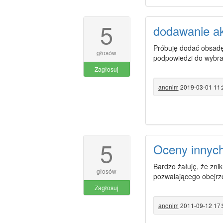
5
dodawanie ak
Próbuję dodać obsadę 
głosów
podpowiedzi do wybran
Zagłosuj
anonim
2019-03-01 11:
5
Oceny innyc
Bardzo żałuję, że zni
głosów
pozwalającego obejrze
Zagłosuj
anonim
2011-09-12 17: