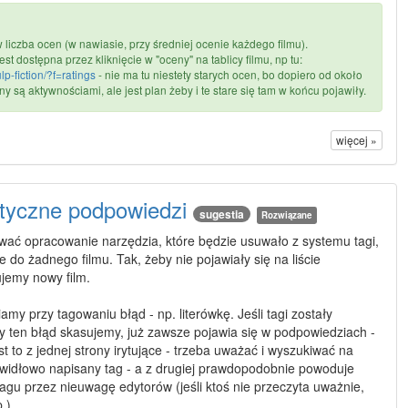
 liczba ocen (w nawiasie, przy średniej ocenie każdego filmu).
est dostępna przez kliknięcie w "oceny" na tablicy filmu, np tu:
ulp-fiction/?f=ratings
- nie ma tu niestety starych ocen, bo dopiero od około
y są aktywnościami, ale jest plan żeby i te stare się tam w końcu pojawiły.
więcej »
atyczne podpowiedzi
sugestia
Rozwiązane
ać opracowanie narzędzia, które będzie usuwało z systemu tagi,
e do żadnego filmu. Tak, żeby nie pojawiały się na liście
jemy nowy film.
amy przy tagowaniu błąd - np. literówkę. Jeśli tagi zostały
y ten błąd skasujemy, już zawsze pojawia się w podpowiedziach -
t to z jednej strony irytujące - trzeba uważać i wyszukiwać na
awidłowo napisany tag - a z drugiej prawdopodobnie powoduje
agu przez nieuwagę edytorów (jeśli ktoś nie przeczyta uważnie,
.).