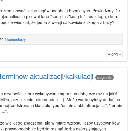
to zredukować liczbę tagów podobnie brzmiących. Powiedzmy, że
ujednolicenia pisowni tagu "kung-fu"/"kung fu" - co z tego, skoro
będzie wiedział, że jedna z wersji całkowicie zniknęła z bazy?
29
4 komentarzy
więcej »
terminów aktualizacji/kalkulacji
sugestia
lka czynności, które wykonywane są raz na dobę czy raz na jakiś
 IMDb, przeliczanie rekomendacji...). Może warto byłoby dodać na
macji podstronach klauzulę typu "ostatnia aktualizacja:....", "termin
...".
że wielkiego znaczenia, ale w miarę wzrostu liczby użytkowników
^_-) prawdopodobnie będzie rosnąć liczba osób pytających