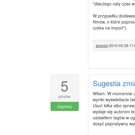
"dlaczego cały czas wy
W przypadku dodawania
filmów, o które popros
czeka na import").
anonim
2010-03-29 11:
5
Sugestia zmi
Witam. W momencie ust
głosów
wyniki wyświetlacie t
Usuń kilka albo spraw
Zagłosuj
wydaje się autorom te
ustawiłem tagów w og
dosyć pejoratywny wy