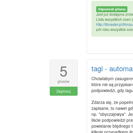
Odpowiedź główna
Jest już dostępna znów
Lista wszystkich ocen j
http://filmaster.pl/film/p
pół roku wszystkie ocen
5
tagi - autom
Chciałabym zasugerow
głosów
które nie są przypisan
podpowiedzi, gdy tagu
Zagłosuj
Zdarza się, że popełni
zapisane, to nawet gd
np. "obyczajowya". Jes
liście podpowiedzi pr
powielanie błędnego t
kliknie przypadkiem itp