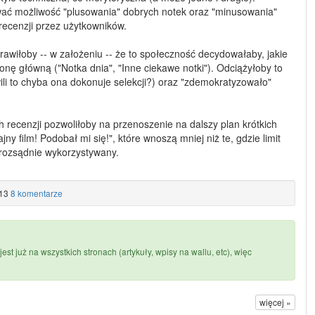
ć możliwość "plusowania" dobrych notek oraz "minusowania"
 recenzji przez użytkowników.
rawiłoby -- w założeniu -- że to społeczność decydowałaby, jakie
onę główną ("Notka dnia", "Inne ciekawe notki"). Odciążyłoby to
wili to chyba ona dokonuje selekcji?) oraz "zdemokratyzowało"
h recenzji pozwoliłoby na przenoszenie na dalszy plan krótkich
ajny film! Podobał mi się!", które wnoszą mniej niż te, gdzie limit
 rozsądnie wykorzystywany.
13
8 komentarze
st już na wszystkich stronach (artykuły, wpisy na wallu, etc), więc
więcej »