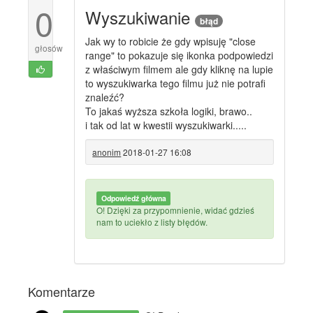
0
Wyszukiwanie
błąd
Jak wy to robicie że gdy wpisuję "close
głosów
range" to pokazuje się ikonka podpowiedzi
z właściwym filmem ale gdy kliknę na lupie
to wyszukiwarka tego filmu już nie potrafi
znaleźć?
To jakaś wyższa szkoła logiki, brawo..
i tak od lat w kwestii wyszukiwarki.....
anonim
2018-01-27 16:08
Odpowiedź główna
O! Dzięki za przypomnienie, widać gdzieś
nam to uciekło z listy błędów.
Komentarze