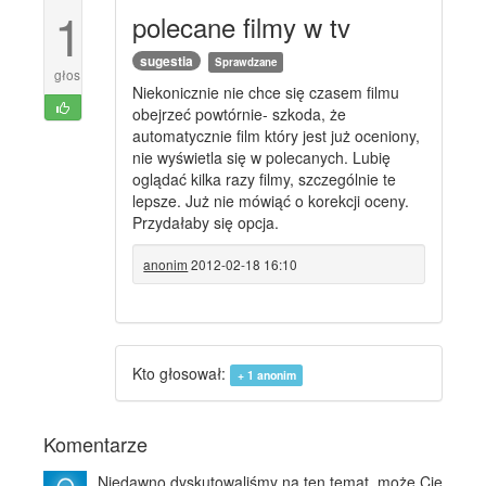
1
polecane filmy w tv
sugestia
Sprawdzane
głos
Niekonicznie nie chce się czasem filmu
obejrzeć powtórnie- szkoda, że
automatycznie film który jest już oceniony,
nie wyświetla się w polecanych. Lubię
oglądać kilka razy filmy, szczególnie te
lepsze. Już nie mówiąć o korekcji oceny.
Przydałaby się opcja.
anonim
2012-02-18 16:10
Kto głosował:
+ 1
anonim
Komentarze
Niedawno dyskutowaliśmy na ten temat, może Cię